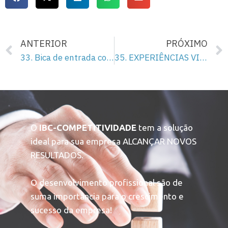
ANTERIOR
PRÓXIMO
33. Bica de entrada com entupimentos.￼
35. EXPERIÊNCIAS VIVIDAS: CÉLULAS AUTOGERENCIÁVEIS SP – Episódio 1
O
IBC-COMPETITIVIDADE
tem a solução
ideal para sua empresa ALCANÇAR NOVOS
RESULTADOS.
O desenvolvimento profissional são de
suma importância para o crescimento e
sucesso da empresa!