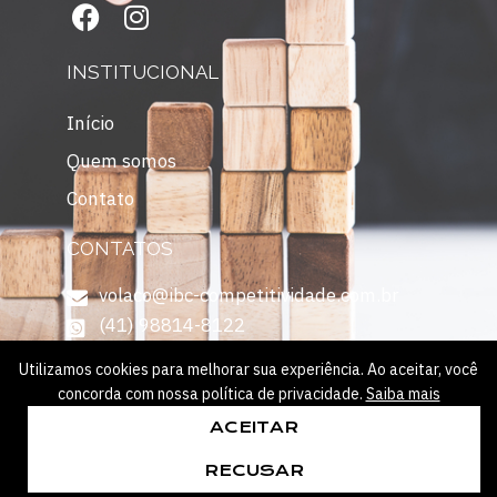
INSTITUCIONAL
Início
Quem somos
Contato
CONTATOS
volaco@ibc-competitividade.com.br
(41) 98814-8122
Utilizamos cookies para melhorar sua experiência. Ao aceitar, você
concorda com nossa política de privacidade.
Saiba mais
ACEITAR
Todos os direitos reservados 2026 – IBC Competitividade
RECUSAR
Desenvolvido por
Deme Agência Digital