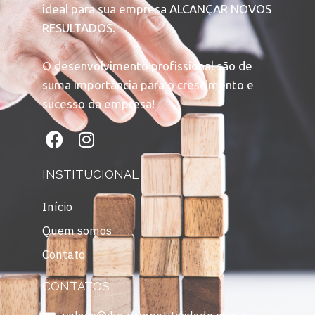
ideal para sua empresa ALCANÇAR NOVOS
RESULTADOS.
O desenvolvimento profissional são de
suma importância para o crescimento e
sucesso da empresa!
INSTITUCIONAL
Início
Quem somos
Contato
CONTATOS