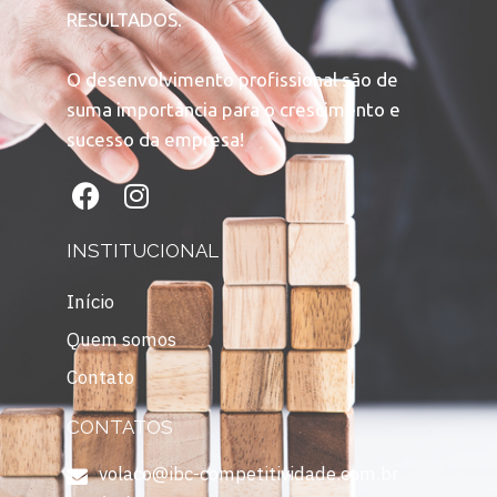
RESULTADOS.
O desenvolvimento profissional são de
suma importância para o crescimento e
sucesso da empresa!
INSTITUCIONAL
Início
Quem somos
Contato
CONTATOS
volaco@ibc-competitividade.com.br