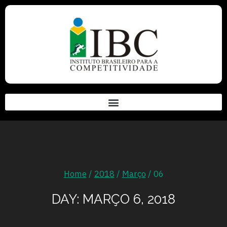
Home
/
2018
/
Março
/
06
DAY: MARÇO 6, 2018