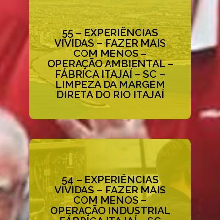
55 – EXPERIÊNCIAS
VIVIDAS – FAZER MAIS
Acessar ao Case
COM MENOS –
OPERAÇÃO AMBIENTAL –
FÁBRICA ITAJAÍ – SC –
LIMPEZA DA MARGEM
DIRETA DO RIO ITAJAÍ
54 – EXPERIÊNCIAS
VIVIDAS – FAZER MAIS
COM MENOS –
Acessar ao Case
OPERAÇÃO INDUSTRIAL