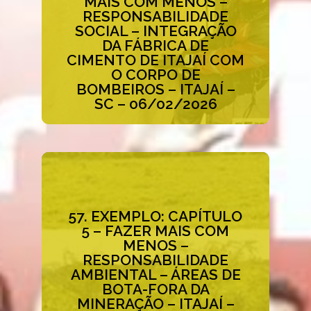
MAIS COM MENOS –
RESPONSABILIDADE
Acessar ao Case
SOCIAL – INTEGRAÇÃO
DA FÁBRICA DE
CIMENTO DE ITAJAÍ COM
O CORPO DE
BOMBEIROS – ITAJAÍ –
SC – 06/02/2026
57. EXEMPLO: CAPÍTULO
5 – FAZER MAIS COM
MENOS –
Acessar ao Case
RESPONSABILIDADE
AMBIENTAL – ÁREAS DE
BOTA-FORA DA
MINERAÇÃO – ITAJAÍ –