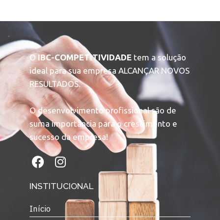
O
IBC-COMPETITIVIDADE
tem a solução
ideal para sua empresa ALCANÇAR NOVOS
RESULTADOS.
O desenvolvimento profissional são de
suma importância para o crescimento e
sucesso da empresa!
INSTITUCIONAL
Início