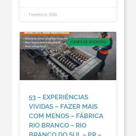
Fevereiro 6, 2026
CASES DE SUCESSO
53 – EXPERIÊNCIAS
VIVIDAS – FAZER MAIS
COM MENOS – FÁBRICA
RIO BRANCO – RIO
BRANCO DO SUL – PR –