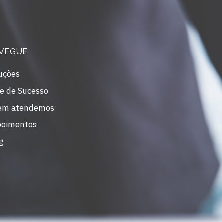
VEGUE
uções
e de Sucesso
em atendemos
poimentos
g