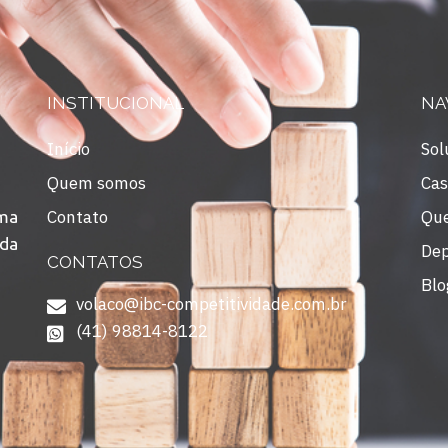
INSTITUCIONAL
NA
Início
Sol
Quem somos
Cas
Contato
Qu
uma
 da
De
CONTATOS
Blo
volaco@ibc-competitividade.com.br
(41) 98814-8122