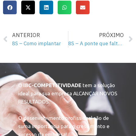
ANTERIOR
PRÓXIMO
8S – Como implantar
8S – A ponte que faltava
O
IBC-COMPETITIVIDADE
tem a solução
ideal para sua empresa ALCANÇAR NOVOS
RESULTADOS.
O desenvolvimento profissional são de
suma importância para o crescimento e
sucesso da empresa!