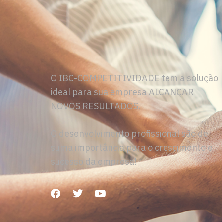
O IBC-COMPETITIVIDADE tem a solução
ideal para sua empresa ALCANÇAR
NOVOS RESULTADOS.
O desenvolvimento profissional são de
suma importância para o crescimento e
sucesso da empresa!