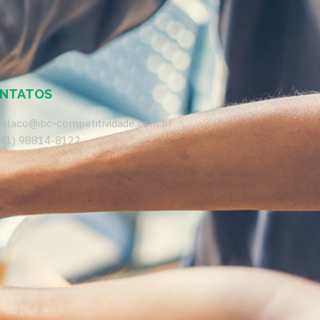
NTATOS
volaco@ibc-competitividade.com.br
(41) 98814-8122