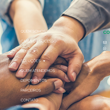
QUEM SOMOS
CO
CASES DE SUCESSO
BLOG
SOLUÇÕES
QUEM ATENDEMOS
DEPOIMENTOS
PARCEIROS
CONTATO