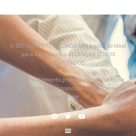
O IBC-COMPETITIVIDADE tem a solução ideal
para sua empresa ALCANÇAR NOVOS
RESULTADOS.
O desenvolvimento profissional são de suma
importância para o crescimento e sucesso da
empresa!