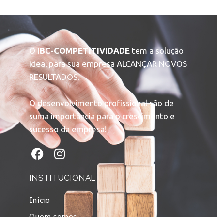
O
IBC-COMPETITIVIDADE
tem a solução
ideal para sua empresa ALCANÇAR NOVOS
RESULTADOS.
O desenvolvimento profissional são de
suma importância para o crescimento e
sucesso da empresa!
INSTITUCIONAL
Início
Quem somos