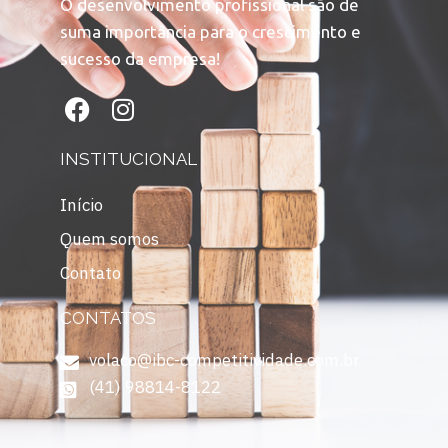
O desenvolvimento profissional são de
suma importância para o crescimento e
sucesso da empresa!
INSTITUCIONAL
Início
Quem somos
Contato
CONTATOS
volaco@ibc-competitividade.com.br
(41) 98814-8122