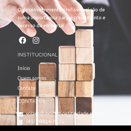
O desenvolvimento profissional são de
suma importância para o crescimento e
sucesso da empresa!
INSTITUCIONAL
Início
Quem somos
Contato
CONTATOS
volaco@ibc-competitividade.com.br
(41) 98814-8122