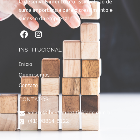
O desenvolvimento profissional são de
suma importância para o crescimento e
sucesso da empresa!
INSTITUCIONAL
Início
Quem somos
Contato
CONTATOS
volaco@ibc-competitividade.com.br
(41) 98814-8122