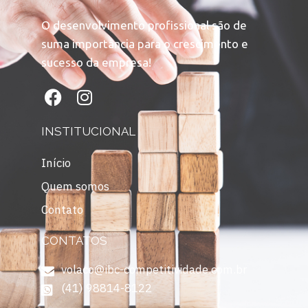
O desenvolvimento profissional são de
suma importância para o crescimento e
sucesso da empresa!
INSTITUCIONAL
Início
Quem somos
Contato
CONTATOS
volaco@ibc-competitividade.com.br
(41) 98814-8122