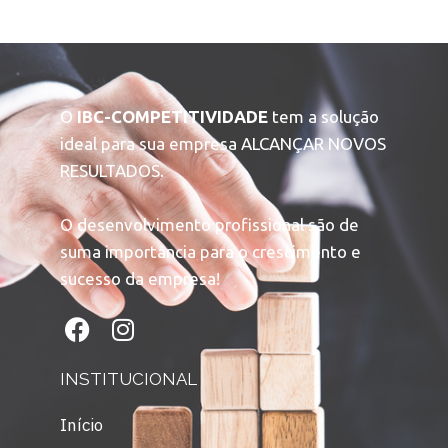
O
IBC-COMPETITIVIDADE
tem a solução
ideal para sua empresa ALCANÇAR NOVOS
RESULTADOS.
O desenvolvimento profissional são de
suma importância para o crescimento e
sucesso da empresa!
INSTITUCIONAL
Início