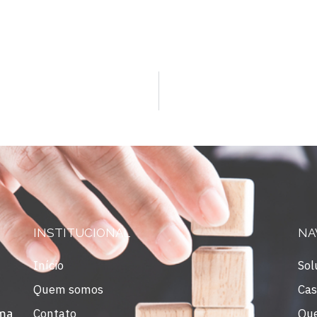
INSTITUCIONAL
NA
Início
Sol
Quem somos
Cas
Contato
Qu
uma