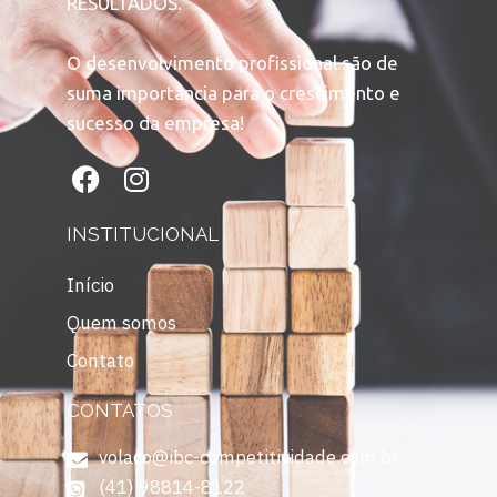
RESULTADOS.
O desenvolvimento profissional são de
suma importância para o crescimento e
sucesso da empresa!
INSTITUCIONAL
Início
Quem somos
Contato
CONTATOS
volaco@ibc-competitividade.com.br
(41) 98814-8122