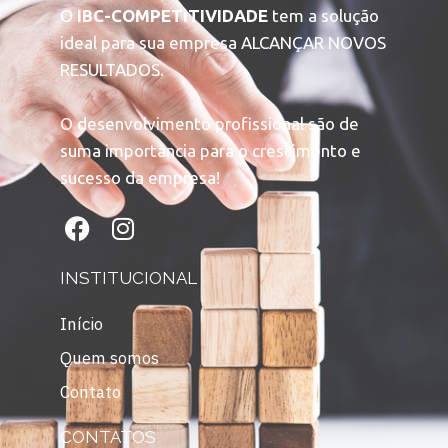
O
IBC-COMPETITIVIDADE
tem a solução
ideal para sua empresa ALCANÇAR NOVOS
RESULTADOS.
O desenvolvimento profissional são de
suma importância para o crescimento e
sucesso da empresa!
INSTITUCIONAL
Início
Quem somos
Contato
CONTATOS