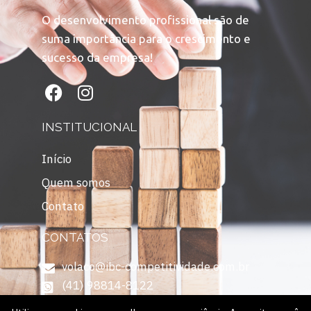
O desenvolvimento profissional são de
suma importância para o crescimento e
sucesso da empresa!
INSTITUCIONAL
Início
Quem somos
Contato
CONTATOS
volaco@ibc-competitividade.com.br
(41) 98814-8122