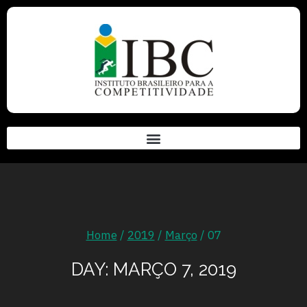
Home
/
2019
/
Março
/
07
DAY: MARÇO 7, 2019