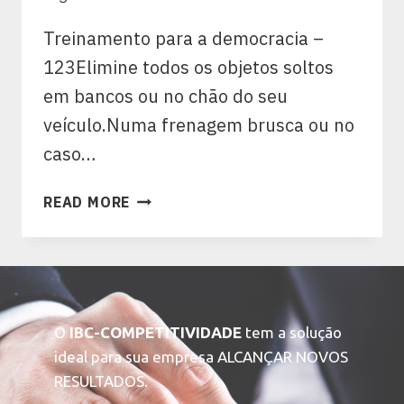
Treinamento para a democracia –
123Elimine todos os objetos soltos
em bancos ou no chão do seu
veículo.Numa frenagem brusca ou no
caso…
READ MORE
O
IBC-COMPETITIVIDADE
tem a solução
ideal para sua empresa ALCANÇAR NOVOS
RESULTADOS.