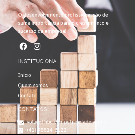
O desenvolvimento profissional são de
suma importância para o crescimento e
sucesso da empresa!
INSTITUCIONAL
Início
Quem somos
Contato
CONTATOS
volaco@ibc-competitividade.com.br
(41) 98814-8122