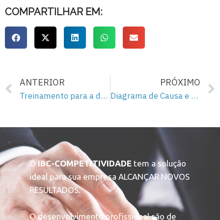
COMPARTILHAR EM:
ANTERIOR
PRÓXIMO
Treinamento para a democracia – 206
Diagrama de Causa e Efeito
O
IBC-COMPETITIVIDADE
tem a solução
ideal para sua empresa ALCANÇAR NOVOS
RESULTADOS.
O desenvolvimento profissional são de