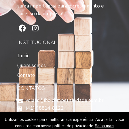
suma importância para o crescimento e
sucesso da empresa!
INSTITUCIONAL
Início
Quem somos
Contato
CONTATOS
volaco@ibc-competitividade.com.br
(41) 98814-8122
Utilizamos cookies para melhorar sua experiência. Ao aceitar, você
concorda com nossa política de privacidade.
Saiba mais