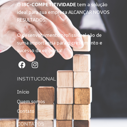
O
IBC-COMPETITIVIDADE
tem a solução
ideal para sua empresa ALCANÇAR NOVOS
RESULTADOS.
O desenvolvimento profissional são de
suma importância para o crescimento e
sucesso da empresa!
INSTITUCIONAL
Início
Quem somos
Contato
CONTATOS