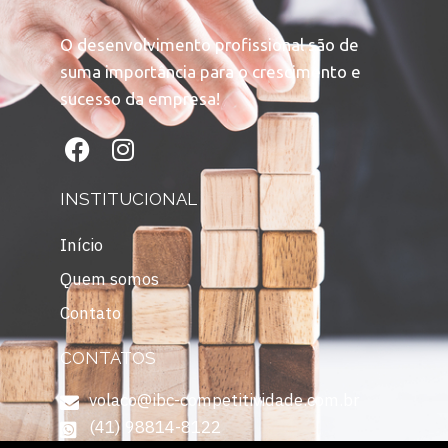
O desenvolvimento profissional são de
suma importância para o crescimento e
sucesso da empresa!
INSTITUCIONAL
Início
Quem somos
Contato
CONTATOS
volaco@ibc-competitividade.com.br
(41) 98814-8122