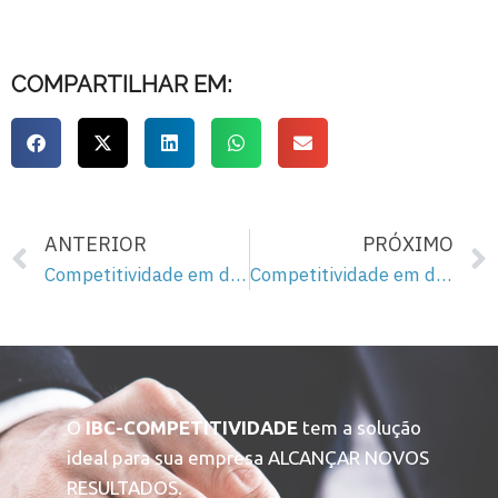
COMPARTILHAR EM:
ANTERIOR
PRÓXIMO
Competitividade em doses homeopáticas: ferramentas de gestão – video 3
Competitividade em doses homeoaticas: ferramentas de gestão – video 5
O
IBC-COMPETITIVIDADE
tem a solução
ideal para sua empresa ALCANÇAR NOVOS
RESULTADOS.