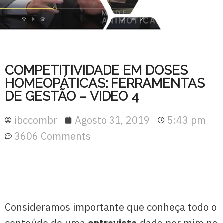
COMPETITIVIDADE EM DOSES
HOMEOPÁTICAS: FERRAMENTAS
DE GESTÃO – VIDEO 4
ibccombr
Agosto 31, 2019
5:43 pm
3606 Comments
Consideramos importante que conheça todo o
conteúdo de uma
entrevista
dada por mim na