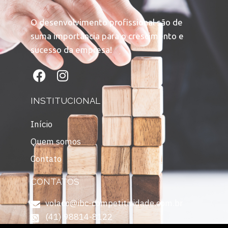
O desenvolvimento profissional são de
suma importância para o crescimento e
sucesso da empresa!
INSTITUCIONAL
Início
Quem somos
Contato
CONTATOS
volaco@ibc-competitividade.com.br
(41) 98814-8122