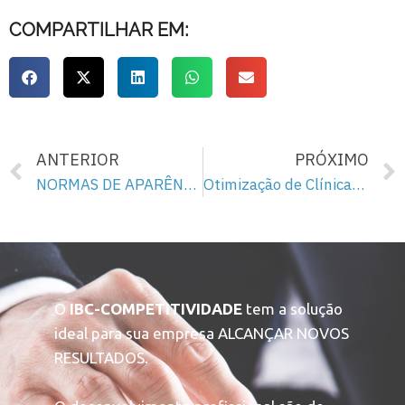
COMPARTILHAR EM:
ANTERIOR
PRÓXIMO
NORMAS DE APARÊNCIA NA EMPRESA- Homens
Otimização de Clínicas – A ferramenta que faltava
O
IBC-COMPETITIVIDADE
tem a solução
ideal para sua empresa ALCANÇAR NOVOS
RESULTADOS.