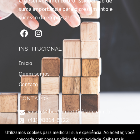
O desenvolvimento profissional são de
suma importância para o crescimento e
sucesso da empresa!
INSTITUCIONAL
Início
Quem somos
Contato
CONTATOS
volaco@ibc-competitividade.com.br
(41) 98814-8122
Utilizamos cookies para melhorar sua experiência. Ao aceitar, você
concorda com nossa política de privacidade.
Saiba mais