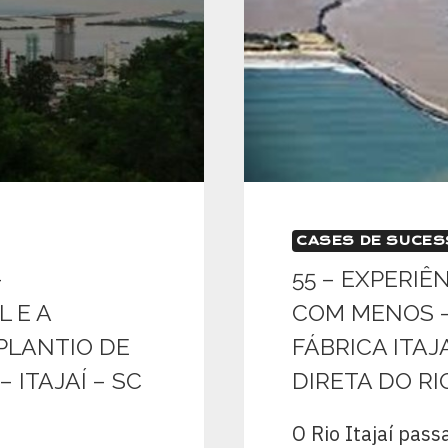
CASES DE SUCE
–
55 – EXPERIÊ
 E A
COM MENOS –
PLANTIO DE
FÁBRICA ITAJ
ITAJAÍ – SC
DIRETA DO RIO
O Rio Itajaí pas