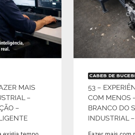
CASES DE SUCE
FAZER MAIS
53 – EXPERIÊ
STRIAL –
COM MENOS –
AÇÃO –
BRANCO DO S
LIGENTE
INDUSTRIAL –
 exigia tempo,
Fazer mais com 