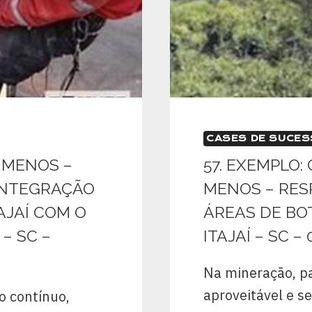
CASES DE SUCE
M MENOS –
57. EXEMPLO:
 INTEGRAÇÃO
MENOS – RES
AJAÍ COM O
ÁREAS DE BO
– SC –
ITAJAÍ – SC –
Na mineração, p
aproveitável e s
o contínuo,