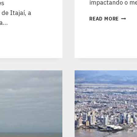
impactando o m
es
de Itajaí, a
READ MORE
da…