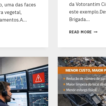
da Votorantim Ci
o, uma das faces
este exemplo.D
a vegetal,
Brigada…
izamentos.A…
READ MORE